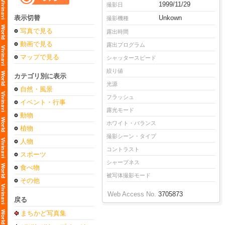
1999/11/29
撮影日
表示切替
Unkown
撮影機種
写真で見る
露出時間
動画で見る
露出プログラム
マップで見る
シャッタースピード
絞り値
カテゴリ別に表示
光源
自然・風景
フラッシュ
イベント・行事
露光モード
動物
ホワイト・バランス
植物
撮影シーン・タイプ
人物
コントラスト
スポーツ
シャープネス
食べ物
被写体撮影モード
その他
Web Access No.
3705873
戻る
まちかど写真集