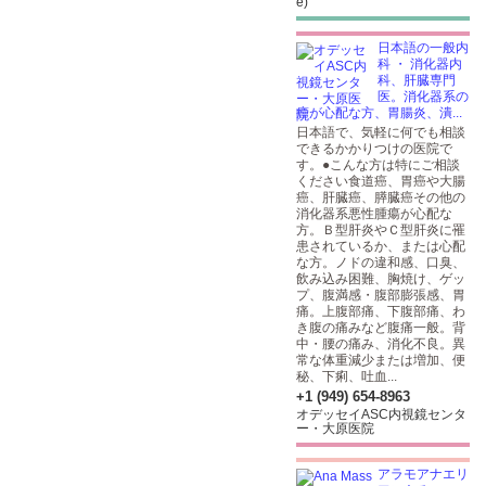
e)
日本語の一般内
科 ・ 消化器内
科、肝臓専門
医。消化器系の
癌が心配な方、胃腸炎、潰...
日本語で、気軽に何でも相談
できるかかりつけの医院で
す。●こんな方は特にご相談
ください食道癌、胃癌や大腸
癌、肝臓癌、膵臓癌その他の
消化器系悪性腫瘍が心配な
方。Ｂ型肝炎やＣ型肝炎に罹
患されているか、または心配
な方。ノドの違和感、口臭、
飲み込み困難、胸焼け、ゲッ
プ、腹満感・腹部膨張感、胃
痛。上腹部痛、下腹部痛、わ
き腹の痛みなど腹痛一般。背
中・腰の痛み、消化不良。異
常な体重減少または増加、便
秘、下痢、吐血...
+1 (949) 654-8963
オデッセイASC内視鏡センタ
ー・大原医院
アラモアナエリ