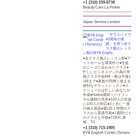
+1 (310) 259-8738
Beauty Care La Pinkie
Japan Service London
「サウスベイで
40周年の実
績」を持つ全ク
ラス個人レッス
ン制のBYB Englis...
●全クラス個人レッスン制●ア
ットホームな環境作り●生徒
のニーズに合わせたクラス●
忙しいビジネスマンの為の早
朝クラス午前8時～夜は午後1
1時まで●家族や同僚と使える
便利なチケットレッスン●ス
ケジュールは忙しいあなたが
作成●Native講師＋バイリン
ガル講師の充実●100人の生徒
に100人の対応●3ヶ月に一度
の個人面談●週1回１持間のク
ラスから受講可能●1週間だけ
のクラスも可能●TOEIC,英
検、TO...
+1 (310) 715-1905
BYB English Center (Torranc