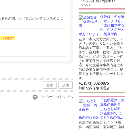
アップル眼科 / Apple Ophthal
mology
保険は「何を選
ら９月の間、パリを含めたフランスの１２
ぶか」よりも、
「誰に相談する
か」が大切だと
考えています。 制度や内...
7% Match
在米日本人の方に向けて、ア
メリカの分かりにくい保険を
日本語で丁寧にご案内してい
ます。自動車・住宅・生命保
険から、ビジネスオーナー向
けの事業保険まで幅広く対
応。今の生活や事業内容に本
当に必要な補償を整理し、納
得できる選択をサポートしま
す。
+1 (571) 332-0875
変更
消去
加藤なみ保険代理店
このページのトップへ
千葉県君津市外
箕輪の歯医者
しらとり歯科・
矯正歯科では、
歯の寿命を延ばすための虫...
君津市の歯医者 しらとり歯
科・矯正歯科｜歯列矯正 歯科