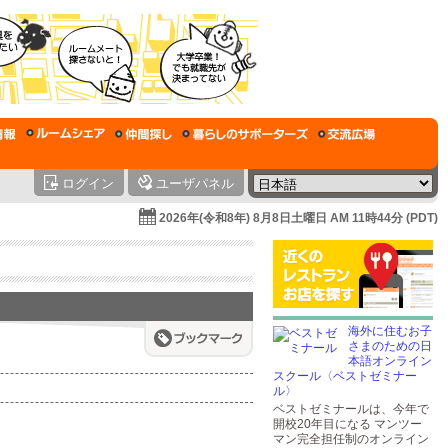
ログイン
ユーザパネル
2026年(令和8年) 8月8日土曜日 AM 11時44分 (PDT)
海外に住むお子
さまのための日
本語オンライン
スクール〈ベストゼミナー
ル〉
ベストゼミナールは、今年で
開校20年目になる マンツー
マン完全担任制のオンライン