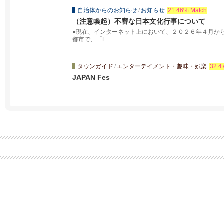
自治体からのお知らせ
/
お知らせ
21.46% Match
（注意喚起）不審な日本文化行事について
●現在、インターネット上において、２０２６年４月か
都市で、「L...
タウンガイド
/
エンターテイメント・趣味・娯楽
32.4
JAPAN Fes