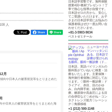
日本語学習塾です。無料体験
授業4回+教材プレゼント！丁
寧で熱心な指導が自慢です。
日本語ゼロの方から、安心し
てご受講いただけます。お子
さまの日本語学習にお悩みの
保護者様はぜひ一度お問い合
108 人
わせくださいませ。
+81-3-5903​-9034
Share
ベストゼミナール
ニューヨークの
マンハッタンに
ある、日本語で
診療が受けられ
る眼科。眼科一般診療（ド...
日本語、英語バイリンガルの
眼科医がていねいに検査・治
12月
療をいたします。主要保険・
海外旅行者保険に対応してお
犯罪傾向や日本人の被害状況等をとりまとめた
ります。♢眼科一般診療：ド
ライアイ、赤目、目のかゆ
み、白内障手術、緑内障治
療、糖尿病や高血圧による目
の合併症など♢めがね・コン
月
タクトレンズ処方♢レーシッ
罪傾向や日本人の被害状況等をとりまとめた海
ク♢角膜移植
+1 (212) 500-1148