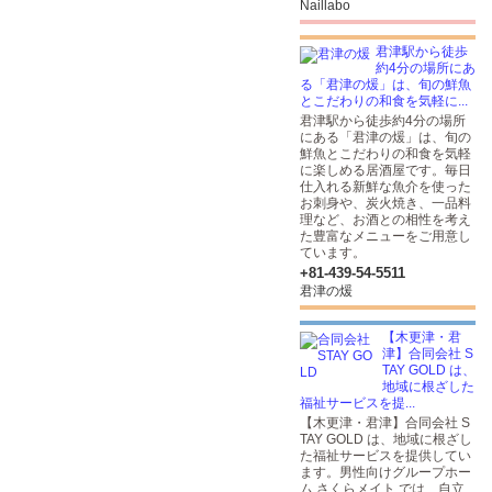
Naillabo
君津駅から徒歩
約4分の場所にあ
る「君津の煖」は、旬の鮮魚
とこだわりの和食を気軽に...
君津駅から徒歩約4分の場所
にある「君津の煖」は、旬の
鮮魚とこだわりの和食を気軽
に楽しめる居酒屋です。毎日
仕入れる新鮮な魚介を使った
お刺身や、炭火焼き、一品料
理など、お酒との相性を考え
た豊富なメニューをご用意し
ています。
+81-439-54-5511
君津の煖
【木更津・君
津】合同会社 S
TAY GOLD は、
地域に根ざした
福祉サービスを提...
【木更津・君津】合同会社 S
TAY GOLD は、地域に根ざし
た福祉サービスを提供してい
ます。男性向けグループホー
ム さくらメイト では、自立