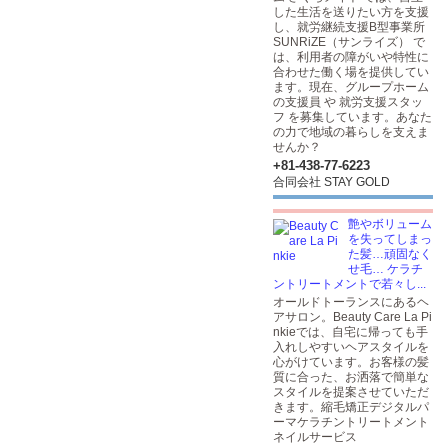
した生活を送りたい方を支援
し、就労継続支援B型事業所
SUNRiZE（サンライズ） で
は、利用者の障がいや特性に
合わせた働く場を提供してい
ます。現在、グループホーム
の支援員 や 就労支援スタッ
フ を募集しています。あなた
の力で地域の暮らしを支えま
せんか？
+81-438-77-6223
合同会社 STAY GOLD
艶やボリューム
を失ってしまっ
た髪…頑固なく
せ毛… ケラチ
ントリートメントで若々し...
オールドトーランスにあるヘ
アサロン。Beauty Care La Pi
nkieでは、自宅に帰っても手
入れしやすいヘアスタイルを
心がけています。お客様の髪
質に合った、お洒落で簡単な
スタイルを提案させていただ
きます。縮毛矯正デジタルパ
ーマケラチントリートメント
ネイルサービス