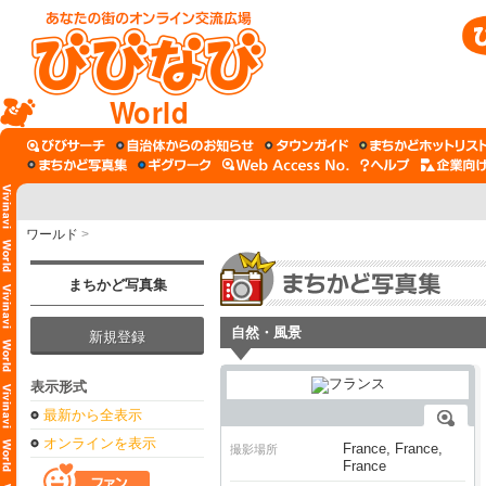
World
ワールド
>
まちかど写真集
自然・風景
新規登録
表示形式
最新から全表示
オンラインを表示
France, France,
撮影場所
France