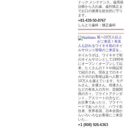
ドック メンテナンス。歯周病
治療から入れ歯、歯列矯正ま
でお口の健康を総合的に守り
ます。
+81-439-50-8767
しらとり歯科・矯正歯科
延べ10万人以上
がご来店！有名
人も訪れるワイキキ初のネイ
ルサロン☆皆様のご来店を...
ネイルラボは、ワイキキで初
のネイルサロンとして1995年
にオープン！オープンして以
来、たくさんのＴＶや雑誌等
で紹介され、現在までのネイ
ルラボのお客様は延べ人数で
10万人を越えています。モデ
ルさん、女優さん、俳優さん
などの有名人の方や、芸能関
係の方々、フライトアテンダ
ント、アスリートの方など。
お仕事であったり、プライベ
ートであったりと、ハワイ在
住者、世界各国、日本全国か
らいろいろなお客様にご来店
いた...
+1 (808) 926-6363