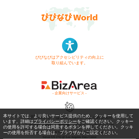
びびなびはアクセシビリティの向上に
取り組んでいます。
- 企業向けサービス -
本サイトでは、より良いサービス提供のため、クッキーを使用して
お問い合わせ
はじめてガイド
よくある質問
います。詳細は
プライバシーポリシー
をご確認ください。クッキー
利用規約
商標・著作権
プライバシーポリシー
の使用を許可する場合は同意するボタンを押してください。クッキ
ーの使用を拒否する場合は、ブラウザからご設定ください。
Copyright © 1999-2026 Vivid Navigation, Inc. All Rights Reserved.
Server US (75) @ Los Angeles Data Center