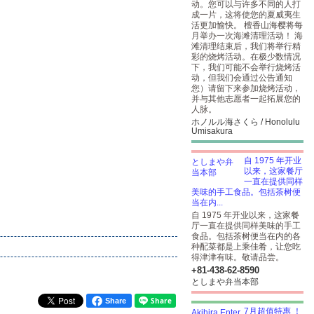
动。您可以与许多不同的人打
成一片，这将使您的夏威夷生
活更加愉快。 檀香山海樱将每
月举办一次海滩清理活动！ 海
滩清理结束后，我们将举行精
彩的烧烤活动。在极少数情况
下，我们可能不会举行烧烤活
动，但我们会通过公告通知
您）请留下来参加烧烤活动，
并与其他志愿者一起拓展您的
人脉。
ホノルル海さくら / Honolulu
Umisakura
自 1975 年开业
以来，这家餐厅
一直在提供同样
美味的手工食品。包括茶树便
当在内...
自 1975 年开业以来，这家餐
厅一直在提供同样美味的手工
食品。包括茶树便当在内的各
种配菜都是上乘佳肴，让您吃
得津津有味。敬请品尝。
+81-438-62-8590
としまや弁当本部
Share
7月超值特惠 ！