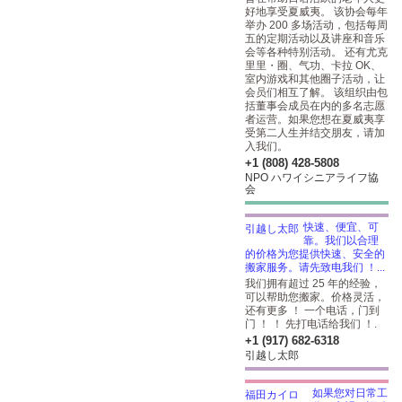
好地享受夏威夷。 该协会每年
举办 200 多场活动，包括每周
五的定期活动以及讲座和音乐
会等各种特别活动。 还有尤克
里里・圈、气功、卡拉 OK、
室内游戏和其他圈子活动，让
会员们相互了解。 该组织由包
括董事会成员在内的多名志愿
者运营。如果您想在夏威夷享
受第二人生并结交朋友，请加
入我们。
+1 (808) 428-5808
NPO ハワイシニアライフ協
会
快速、便宜、可
靠。我们以合理
的价格为您提供快速、安全的
搬家服务。请先致电我们 ！...
我们拥有超过 25 年的经验，
可以帮助您搬家。价格灵活，
还有更多 ！ 一个电话，门到
门 ！ ！ 先打电话给我们 ！.
+1 (917) 682-6318
引越し太郎
如果您对日常工