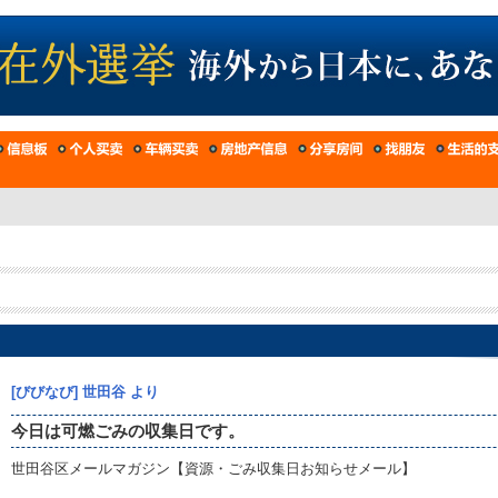
[びびなび] 世田谷 より
今日は可燃ごみの収集日です。
世田谷区メールマガジン【資源・ごみ収集日お知らせメール】