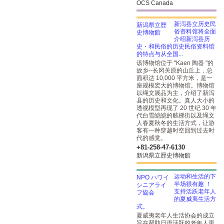
OCS Canada
新泻县立历史民
俗资料馆将全面
介绍新泻县历
史・和民俗的历史民俗资料馆
的特点与从全国...
该博物馆位于 "Kaen 陶器 "的
故乡--长冈关原的山丘上，总
面积达 10,000 平方米，是一
座规模宏大的博物馆。博物馆
以绳文展品为主，介绍了新泻
县的历史和文化。真人大小的
透视模型再现了 20 世纪 30 年
代白雪皑皑的舷梯街以及绳文
人春夏秋冬的生活方式，让游
客有一种穿越时空回到过去时
代的感觉。
+81-258-47-6130
新潟県立歴史博物館
运动和生活的下
半场很有趣 ！
支持活跃老年人
的夏威夷生活方
式。
夏威夷老年人生活协会的成立
旨在帮助日语活跃的老年人更