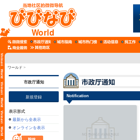
World
ワールド
>
市政厅通知
Notification
新規登録
表示形式
最新から全表示
オンラインを表示