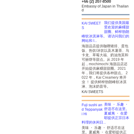
+66 (2) 207-8500
Embassy of Japan in Thailan
d
我们提供美国最
受欢迎的麻糬甜
甜圈、鲜榨勃朗
峰软冰淇淋等。 请访问我们的
网站和 I...
海甜品店提供咖喱猪排、蛋包
饭、热饮/冰饮以及木薯茶、马
卡龙、草莓大福、奶油泡芙和
可丽饼等甜点。从 2019 年
起，mochimochi 海甜品店还
开始提供麻糬甜甜圈。2021
年，我们将提供各种甜点。
2
022 年，Kai Creamery 将开
业 ！ 提供鲜榨勃朗峰软冰淇
淋、泡沫奶昔等。
KAI SWEETS
美味 ・ 乐趣 ・
舒适尽在这里。
夏威夷 ・ 在爱
耶提供正宗日本
料理的休闲日...
美味 ・ 乐趣 ・ 舒适尽在这
里。夏威夷 ・ 在爱耶提供正