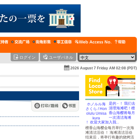
ログイン
ユーザパネル
2026 August 7 Friday AM 02:08 (PDT)
是的 - ！ 我们去
清理海滩吧！檀
香山海樱将每月
一次清洁海滩
！ 欢迎大家加入我...
檀香山海樱会每月举行一次海
滩清洁活动 ！ 海滩清洁活动
结束后，将举行有趣的烧烤活