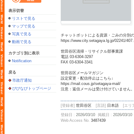
表示切替
リストで見る
マップで見る
写真で見る
チャットボットによる資源・ごみの分別
https://www.city.setagaya.lg.jp/02241/407
動画で見る
世田谷区清掃・リサイクル部事業課
カテゴリ別に表示
電話 03-6304-3297
Notification
FAX 03-6304-3341
戻る
世田谷区メールマガジン
設定変更・配信停止はこちら↓
市政厅通知
https://mail.cous.jp/setagaya-mail/
びびなびトップページ
注意：返信メールは受け付けていません
[登録者]
世田谷区
[言語]
日本語
[エリ
登録日 :
2026/03/10
掲載日 :
2026/03/10
Web Access No.
3487439