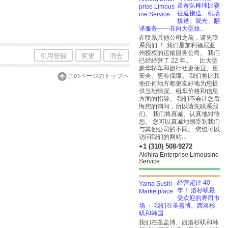
道奇队棒球比赛
往返接送、机场
接送、观光、翻
译服务——在向大型旅...
在联系其他公司之前，请先联
系我们 ！ 我们是加利福尼亚
州授权的运输服务公司。 我们
引用登録
変更
消去
已经经营了 22 年。 比大型
豪华轿车和旅行社更便宜、更
このページのトップへ
安全、更有保障。 我们将比其
他任何地方都更友好地为您提
供当地情况、租车价格和信息
方面的指导。 我们不会让您后
悔您的询问，所以请先联系我
们。 我们将真诚、认真地对待
您。 您可以真诚地感受到我们
与其他公司的不同。 您也可以
访问我们的网站...
+1 (310) 508-9272
Akihira Enterprise Limousine
Service
经营超过 40
年！ 洛杉矶最
受欢迎的寿司市
场 ・ 我们在圣盖博、西洛杉
矶和韩国...
我们在圣盖博、西洛杉矶和韩