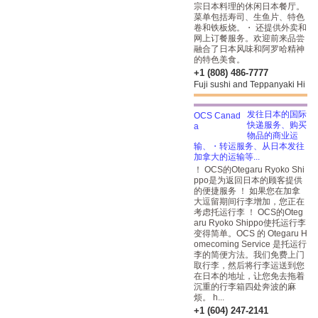
宗日本料理的休闲日本餐厅。
菜单包括寿司、生鱼片、特色
卷和铁板烧。・ 还提供外卖和
网上订餐服务。欢迎前来品尝
融合了日本风味和阿罗哈精神
的特色美食。
+1 (808) 486-7777
Fuji sushi and Teppanyaki Hi
发往日本的国际
快递服务、购买
物品的商业运
输、・转运服务、从日本发往
加拿大的运输等...
！ OCS的Otegaru Ryoko Shi
ppo是为返回日本的顾客提供
的便捷服务 ！ 如果您在加拿
大逗留期间行李增加，您正在
考虑托运行李 ！ OCS的Oteg
aru Ryoko Shippo使托运行李
变得简单。OCS 的 Otegaru H
omecoming Service 是托运行
李的简便方法。我们免费上门
取行李，然后将行李运送到您
在日本的地址，让您免去拖着
沉重的行李箱四处奔波的麻
烦。 h...
+1 (604) 247-2141