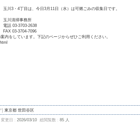
玉川3・4丁目は、今日3月11日（水）は可燃ごみの収集日です。
玉川清掃事務所
電話 03-3703-2638
FAX 03-3704-7096
の案内をしています。下記のページからぜひご利用ください。
.html
。
ア]
東京都 世田谷区
変更日 :
2026/03/10
総閲覧数 :
85 人