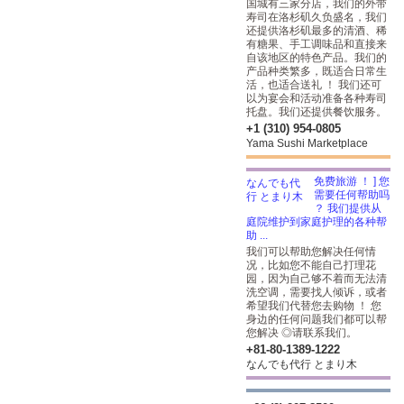
国城有三家分店，我们的外带
寿司在洛杉矶久负盛名，我们
还提供洛杉矶最多的清酒、稀
有糖果、手工调味品和直接来
自该地区的特色产品。我们的
产品种类繁多，既适合日常生
活，也适合送礼 ！ 我们还可
以为宴会和活动准备各种寿司
托盘。我们还提供餐饮服务。
+1 (310) 954-0805
Yama Sushi Marketplace
免费旅游 ！ ] 您
需要任何帮助吗
？ 我们提供从
庭院维护到家庭护理的各种帮
助 ...
我们可以帮助您解决任何情
况，比如您不能自己打理花
园，因为自己够不着而无法清
洗空调，需要找人倾诉，或者
希望我们代替您去购物 ！ 您
身边的任何问题我们都可以帮
您解决 ◎请联系我们。
+81-80-1389-1222
なんでも代行 とまり木