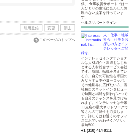
供、 食事改善サポートでは一
人ひとりの生活に合わせた無
理のない提案を行っていま
す...
ヘルスサポートライン
引用登録
変更
消去
人・仕事・地域
社会 仕事をお
このページのトップへ
探しの方はイン
テレッセへご登
録を。
インテレッセインタナショナ
ルは人材紹介・派遣をはじめ
とする人材総合サービス会社
です。就職、転職を考えてい
る方。自分の可能性を米国の
みならず日本やヨーロッパ、
その他世界に広げたい方。当
社独自のネットインタビュー
で時間と場所を問わずいつで
も自分のチャンスを見つけら
れます。インテレッセは全米
11支店の最大ネットワークで
皆さんの可能性を応援しま
す。詳しくはお近くのオフィ
スにお問い合わせください。
常時500...
+1 (310) 414-9111