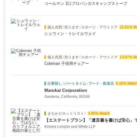
コールマン 2口プロパンガスキャンプストーブ
個人売買
/
売ります
/
スポーツ・アウトドア
22.91% M
シュウィン・トレイルウェイ
個人売買
/
売ります
/
スポーツ・アウトドア
13.67% M
Coleman 子供用チェアー
仕事探し
/
パートタイム
/
フード・飲食店
6.16% Matc
Marukai Corporation
Gardena, California, 90248
まちかどホットリスト
/
4.95% Match
【エステートプラン】「遺言書を書けば安心」
とし穴
Kimura London and White LLP