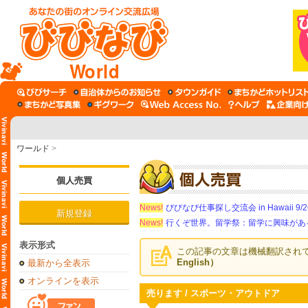
World
ワールド
>
個人売買
News!
びびなび仕事探し交流会 in Hawaii 9/26（
新規登録
News!
行くぞ世界。留学祭：留学に興味がある学
表示形式
この記事の文章は機械翻訳され
English）
最新から全表示
オンラインを表示
売ります / スポーツ・アウトドア