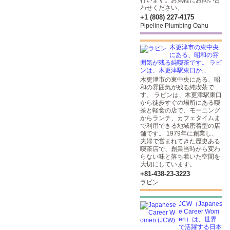
行います。お気軽にお問い合
わせください。
+1 (808) 227-4175
Pipeline Plumbing Oahu
木更津市の東中央
にある、昭和の雰
囲気が残る純喫茶です。 ラビ
ンは、木更津駅東口か...
木更津市の東中央にある、昭
和の雰囲気が残る純喫茶で
す。 ラビンは、木更津駅東口
から徒歩すぐの場所にある喫
茶と軽食の店で、モーニング
からランチ、カフェタイムま
で利用できる地域密着型の店
舗です。 1979年に創業し、
夫婦で営まれてきた歴史ある
喫茶店で、創業当時から変わ
らない味と落ち着いた空間を
大切にしています。
+81-438-23-3223
ラビン
JCW（Japanes
e Career Wom
en）は、世界
で活躍する日本