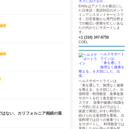
ネスにおける日...
Emily.はアメリカを拠点にし
た日本語・英語対応のオンラ
インアシスタントサービスで
す。日常業務から専門分野ま
での幅広い業務を忙しいあな
atch
たの代わりにサポートしま
す。
+1 (310) 347-8750
COEL
atch
ヘルスサポート
ラインは、
「食を通して、
無理なく健康を
整える」を大切にした、出
張...
h
ヘルスサポートラインは、
「食を通して、無理なく健康
を整える」を大切にした、出
張料理・料理教室・食事改善
サポートを行う食支援サービ
スです。 栄養や健康の知識を
一方的に伝えるのではなく、
家庭で再現しやすい料理や、
ではない、カリフォルニア相続の落
続けられる食習慣を重視。 出
張料理では日々の食事づくり
をサポートし、 料理教室では
実践しながら学べる場を提