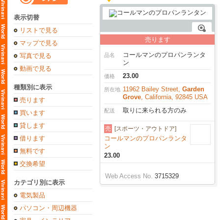
表示切替
リストで見る
売ります
マップで見る
コールマンのプロパンランタ
写真で見る
品名
ン
動画で見る
23.00
価格
種類別に表示
11962 Bailey Street,
Garden
所在地
Grove
, California, 92845 USA
売ります
取りに来られる方のみ
配送
買います
貸します
売
[スポーツ・アウトドア]
借ります
コールマンのプロパンランタ
ン
無料です
23.00
交換希望
Web Access No.
3715329
カテゴリ別に表示
電気製品
パソコン・周辺機器