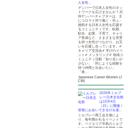
人女性...
デンバーで日本人女性のネッ
トワークを広げませんか？JC
Wデンバーチャプターは、主
にコロラド州で働く・学ぶ・
挑戦する日本人女性を応援す
るコミュニティです。転勤、
駐在、起業、子育て、キャリ
ア形成など、さまざまな背景
を持つ女性がつながり、お互
いを応援し合っています。✔
キャリア交流会✔ 学びのイベ
ント✔ メンタリング✔ 地域コ
ミュニティ活動「知り合いが
少ない」「同じような経験を
持つ仲間と出会いたい」
「将...
Japanese Career Women (J
CW)
2026年ミルブ
レー日本文化祭
は10月4日
（日）に開催！
皆様にお会いできるのを楽...
ミルブレー商工会主催によ
り、毎年開かれるイベントで
す。ベイエリア半島のミルブ