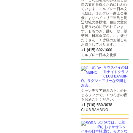
レーと周辺地域の多様性と独
自の文化を祝うために行われ
ています。ミルブレー日本文
化祭は、ミルブレー商工会主
催によりベイエリア半島と周
辺地域の多様性、独自の文化
を祝うために行われていま
す。もちつき、踊り、歌、紙
芝居、日本食屋台。。。盛り
だくさん！！皆様のお越しを
お待ちしております。
+1 (415) 602-1660
ミルブレー日本文化祭
サウスベイの日
系ナイトクラブ
CLUB BAMBIN
O。ラグジュアリーな空間を
お楽...
シャンデリア輝きの下、心休
まるソファで、くつろぎの夜
をお過ごしください。
+1 (310) 530-3638
CLUB BAMBINO
SORAでは、伝統
的なおまかせスタ
イルの日本料理に、モダンな