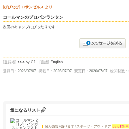
[びびなび] ロサンゼルス より
コールマンのプロパンランタン
次回のキャンプにぴったりです！
[登録者]
sale by CJ
[言語]
English
登録日 :
2026/07/07
掲載日 :
2026/07/07
変更日 :
2026/07/07
総閲覧数 :
気になるリスト
個人売買
/
売ります
/
スポーツ・アウトドア
68.61% M