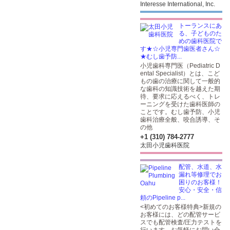
Interesse International, Inc.
トーランスにあ
る、子どものた
めの歯科医院で
す★☆小児専門歯医者さん☆
★むし歯予防...
小児歯科専門医（Pediatric D
ental Specialist）とは、こど
もの歯の治療に関して一般的
な歯科の知識技術を越えた期
待、要求に応えるべく、トレ
ーニングを受けた歯科医師の
ことです。むし歯予防、小児
歯科治療全般、咬合誘導、そ
の他
+1 (310) 784-2777
太田小児歯科医院
配管、水道、水
漏れ等修理でお
困りのお客様！
安心・安全・信
頼のPipeline p...
<初めてのお客様特典>新規の
お客様には、どの配管サービ
スでも配管検査/圧力テストを