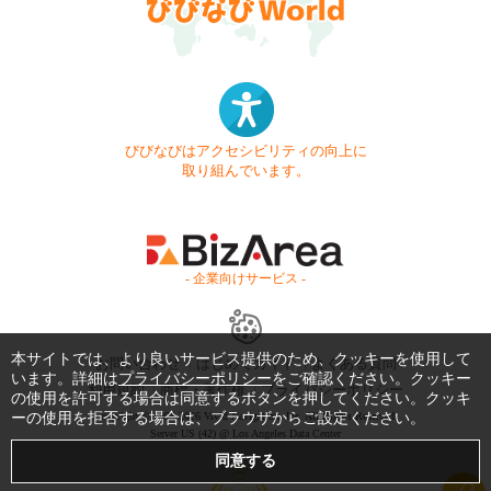
びびなびはアクセシビリティの向上に
取り組んでいます。
- 企業向けサービス -
本サイトでは、より良いサービス提供のため、クッキーを使用して
お問い合わせ
はじめてガイド
よくある質問
います。詳細は
プライバシーポリシー
をご確認ください。クッキー
利用規約
商標・著作権
プライバシーポリシー
の使用を許可する場合は同意するボタンを押してください。クッキ
Copyright © 1999-2026 Vivid Navigation, Inc. All Rights Reserved.
ーの使用を拒否する場合は、ブラウザからご設定ください。
Server US (42) @ Los Angeles Data Center