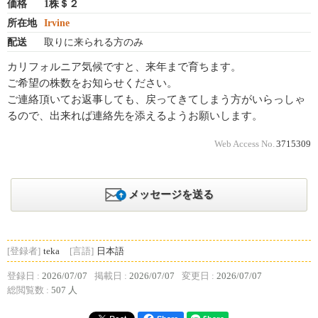
価格
1株＄２
所在地
Irvine
配送
取りに来られる方のみ
カリフォルニア気候ですと、来年まで育ちます。
ご希望の株数をお知らせください。
ご連絡頂いてお返事しても、戻ってきてしまう方がいらっしゃ
るので、出来れば連絡先を添えるようお願いします。
Web Access No.
3715309
メッセージを送る
[登録者]
teka
[言語]
日本語
登録日 :
2026/07/07
掲載日 :
2026/07/07
変更日 :
2026/07/07
総閲覧数 :
507 人