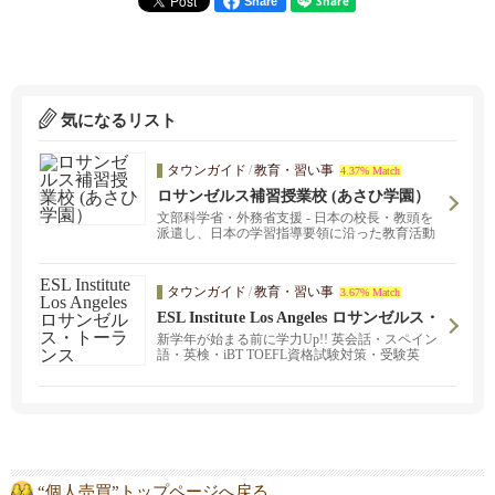
Share
気になるリスト
タウンガイド
/
教育・習い事
4.37% Match
ロサンゼルス補習授業校 (あさひ学園）
文部科学省・外務省支援 - 日本の校長・教頭を
派遣し、日本の学習指導要領に沿った教育活動
タウンガイド
/
教育・習い事
3.67% Match
ESL Institute Los Angeles ロサンゼルス・
トーランス
新学年が始まる前に学力Up!! 英会話・スペイン
語・英検・iBT TOEFL資格試験対策・受験英
語・現地校&日本語学校の宿題サポート等々、
日本から駐在員としていらしているご家族も含
め、一人一人の生徒の学習レベルに合わせ、対
面レッスンもオンラインレッスンも提供してい
ます。ロサンゼルス・トーランスの個人レッス
ン＆ロサンゼルスからのオンラインレッスン！
“個人売買”トップページへ戻る