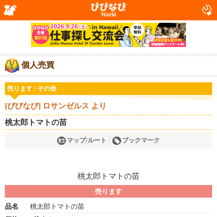
World
個人売買
売ります / その他
[びびなび] ロサンゼルス より
桃太郎トマトの苗
マップ/ルート
ブックマーク
売ります
品名
桃太郎トマトの苗